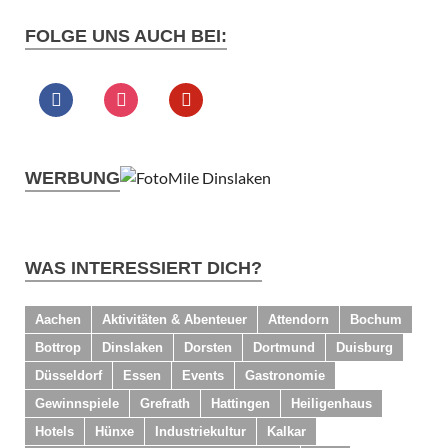
FOLGE UNS AUCH BEI:
WERBUNG
WAS INTERESSIERT DICH?
Aachen
Aktivitäten & Abenteuer
Attendorn
Bochum
Bottrop
Dinslaken
Dorsten
Dortmund
Duisburg
Düsseldorf
Essen
Events
Gastronomie
Gewinnspiele
Grefrath
Hattingen
Heiligenhaus
Hotels
Hünxe
Industriekultur
Kalkar