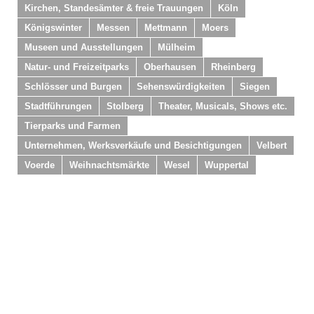
Kirchen, Standesämter & freie Trauungen
Köln
Königswinter
Messen
Mettmann
Moers
Museen und Ausstellungen
Mülheim
Natur- und Freizeitparks
Oberhausen
Rheinberg
Schlösser und Burgen
Sehenswürdigkeiten
Siegen
Stadtführungen
Stolberg
Theater, Musicals, Shows etc.
Tierparks und Farmen
Unternehmen, Werksverkäufe und Besichtigungen
Velbert
Voerde
Weihnachtsmärkte
Wesel
Wuppertal