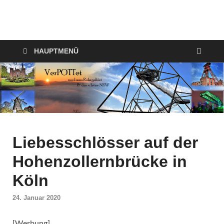
VerPOTTet
Food – Travel – Lifestyle
HAUPTMENÜ
Liebesschlösser auf der
Hohenzollernbrücke in
Köln
24. Januar 2020
[Werbung]