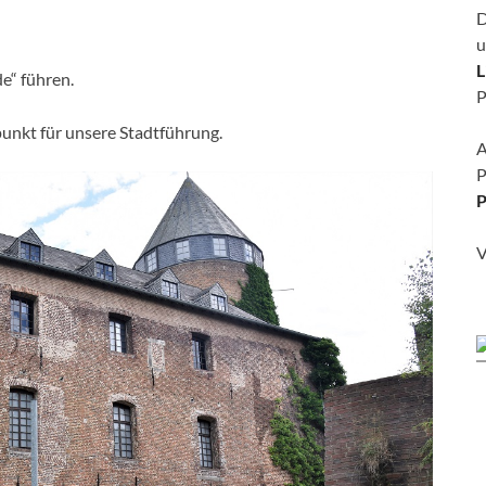
D
u
L
e“ führen.
P
unkt für unsere Stadtführung.
A
P
P
V