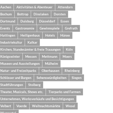
Aachen
Aktivitäten & Abenteuer
Attendorn
Bochum
Bottrop
Dinslaken
Dorsten
Dortmund
Duisburg
Düsseldorf
Essen
Events
Gastronomie
Gewinnspiele
Grefrath
Hattingen
Heiligenhaus
Hotels
Hünxe
Industriekultur
Kalkar
Kirchen, Standesämter & freie Trauungen
Köln
Königswinter
Messen
Mettmann
Moers
Museen und Ausstellungen
Mülheim
Natur- und Freizeitparks
Oberhausen
Rheinberg
Schlösser und Burgen
Sehenswürdigkeiten
Siegen
Stadtführungen
Stolberg
Theater, Musicals, Shows etc.
Tierparks und Farmen
Unternehmen, Werksverkäufe und Besichtigungen
Velbert
Voerde
Weihnachtsmärkte
Wesel
Wuppertal