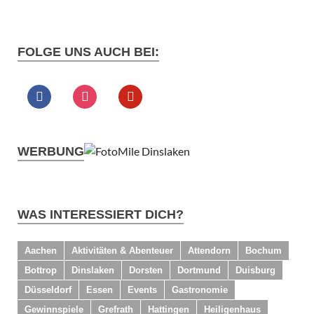
FOLGE UNS AUCH BEI:
WERBUNG
WAS INTERESSIERT DICH?
Aachen
Aktivitäten & Abenteuer
Attendorn
Bochum
Bottrop
Dinslaken
Dorsten
Dortmund
Duisburg
Düsseldorf
Essen
Events
Gastronomie
Gewinnspiele
Grefrath
Hattingen
Heiligenhaus