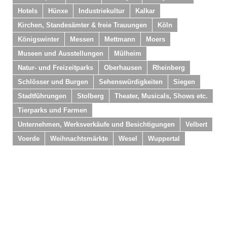
Hotels
Hünxe
Industriekultur
Kalkar
Kirchen, Standesämter & freie Trauungen
Köln
Königswinter
Messen
Mettmann
Moers
Museen und Ausstellungen
Mülheim
Natur- und Freizeitparks
Oberhausen
Rheinberg
Schlösser und Burgen
Sehenswürdigkeiten
Siegen
Stadtführungen
Stolberg
Theater, Musicals, Shows etc.
Tierparks und Farmen
Unternehmen, Werksverkäufe und Besichtigungen
Velbert
Voerde
Weihnachtsmärkte
Wesel
Wuppertal