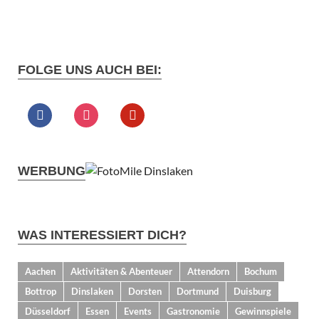
FOLGE UNS AUCH BEI:
WERBUNG
WAS INTERESSIERT DICH?
Aachen
Aktivitäten & Abenteuer
Attendorn
Bochum
Bottrop
Dinslaken
Dorsten
Dortmund
Duisburg
Düsseldorf
Essen
Events
Gastronomie
Gewinnspiele