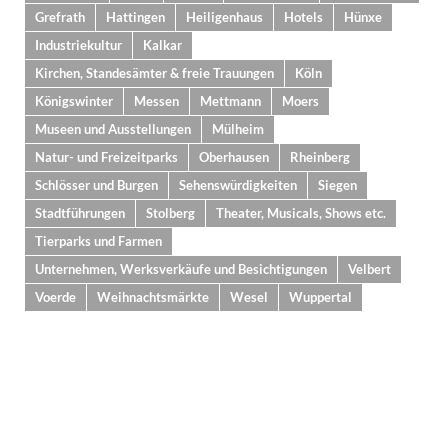
Grefrath
Hattingen
Heiligenhaus
Hotels
Hünxe
Industriekultur
Kalkar
Kirchen, Standesämter & freie Trauungen
Köln
Königswinter
Messen
Mettmann
Moers
Museen und Ausstellungen
Mülheim
Natur- und Freizeitparks
Oberhausen
Rheinberg
Schlösser und Burgen
Sehenswürdigkeiten
Siegen
Stadtführungen
Stolberg
Theater, Musicals, Shows etc.
Tierparks und Farmen
Unternehmen, Werksverkäufe und Besichtigungen
Velbert
Voerde
Weihnachtsmärkte
Wesel
Wuppertal