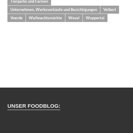
Tierparks und Farmen
Unternehmen, Werksverkäufe und Besichtigungen
Velbert
Voerde
Weihnachtsmärkte
Wesel
Wuppertal
UNSER FOODBLOG: