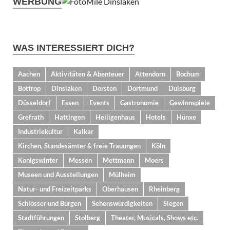
WERBUNG
WAS INTERESSIERT DICH?
Aachen
Aktivitäten & Abenteuer
Attendorn
Bochum
Bottrop
Dinslaken
Dorsten
Dortmund
Duisburg
Düsseldorf
Essen
Events
Gastronomie
Gewinnspiele
Grefrath
Hattingen
Heiligenhaus
Hotels
Hünxe
Industriekultur
Kalkar
Kirchen, Standesämter & freie Trauungen
Köln
Königswinter
Messen
Mettmann
Moers
Museen und Ausstellungen
Mülheim
Natur- und Freizeitparks
Oberhausen
Rheinberg
Schlösser und Burgen
Sehenswürdigkeiten
Siegen
Stadtführungen
Stolberg
Theater, Musicals, Shows etc.