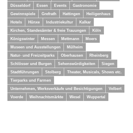
Düsseldorf
Essen
Events
Gastronomie
Gewinnspiele
Grefrath
Hattingen
Heiligenhaus
Hotels
Hünxe
Industriekultur
Kalkar
Kirchen, Standesämter & freie Trauungen
Köln
Königswinter
Messen
Mettmann
Moers
Museen und Ausstellungen
Mülheim
Natur- und Freizeitparks
Oberhausen
Rheinberg
Schlösser und Burgen
Sehenswürdigkeiten
Siegen
Stadtführungen
Stolberg
Theater, Musicals, Shows etc.
Tierparks und Farmen
Unternehmen, Werksverkäufe und Besichtigungen
Velbert
Voerde
Weihnachtsmärkte
Wesel
Wuppertal