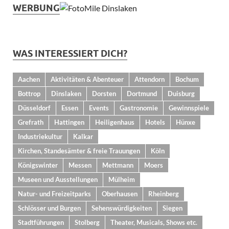
WERBUNG
WAS INTERESSIERT DICH?
Aachen
Aktivitäten & Abenteuer
Attendorn
Bochum
Bottrop
Dinslaken
Dorsten
Dortmund
Duisburg
Düsseldorf
Essen
Events
Gastronomie
Gewinnspiele
Grefrath
Hattingen
Heiligenhaus
Hotels
Hünxe
Industriekultur
Kalkar
Kirchen, Standesämter & freie Trauungen
Köln
Königswinter
Messen
Mettmann
Moers
Museen und Ausstellungen
Mülheim
Natur- und Freizeitparks
Oberhausen
Rheinberg
Schlösser und Burgen
Sehenswürdigkeiten
Siegen
Stadtführungen
Stolberg
Theater, Musicals, Shows etc.