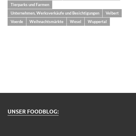
Tierparks und Farmen
Unternehmen, Werksverkäufe und Besichtigungen
Velbert
Voerde
Weihnachtsmärkte
Wesel
Wuppertal
UNSER FOODBLOG: