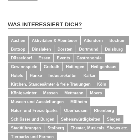
WAS INTERESSIERT DICH?
Aachen
Aktivitäten & Abenteuer
Attendorn
Bochum
Bottrop
Dinslaken
Dorsten
Dortmund
Duisburg
Düsseldorf
Essen
Events
Gastronomie
Gewinnspiele
Grefrath
Hattingen
Heiligenhaus
Hotels
Hünxe
Industriekultur
Kalkar
Kirchen, Standesämter & freie Trauungen
Köln
Königswinter
Messen
Mettmann
Moers
Museen und Ausstellungen
Mülheim
Natur- und Freizeitparks
Oberhausen
Rheinberg
Schlösser und Burgen
Sehenswürdigkeiten
Siegen
Stadtführungen
Stolberg
Theater, Musicals, Shows etc.
Tierparks und Farmen