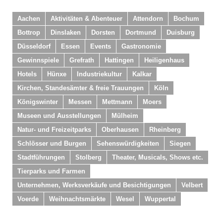
Aachen
Aktivitäten & Abenteuer
Attendorn
Bochum
Bottrop
Dinslaken
Dorsten
Dortmund
Duisburg
Düsseldorf
Essen
Events
Gastronomie
Gewinnspiele
Grefrath
Hattingen
Heiligenhaus
Hotels
Hünxe
Industriekultur
Kalkar
Kirchen, Standesämter & freie Trauungen
Köln
Königswinter
Messen
Mettmann
Moers
Museen und Ausstellungen
Mülheim
Natur- und Freizeitparks
Oberhausen
Rheinberg
Schlösser und Burgen
Sehenswürdigkeiten
Siegen
Stadtführungen
Stolberg
Theater, Musicals, Shows etc.
Tierparks und Farmen
Unternehmen, Werksverkäufe und Besichtigungen
Velbert
Voerde
Weihnachtsmärkte
Wesel
Wuppertal